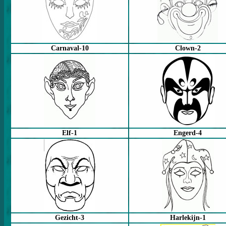
Carnaval-10
Clown-2
Elf-1
Engerd-4
Gezicht-3
Harlekijn-1