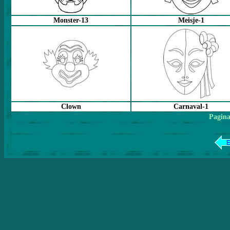
Monster-13
Meisje-1
Clown
Carnaval-1
Pagina