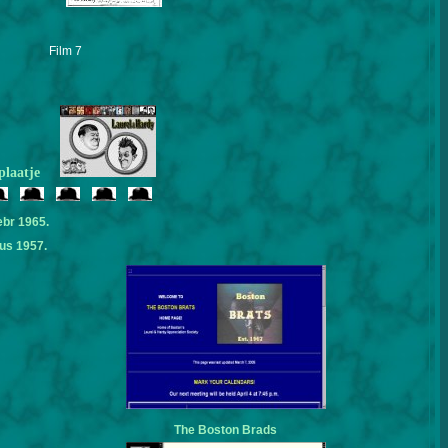
Film 7
plaatje
ebr 1965.
us 1957.
The Boston Brads