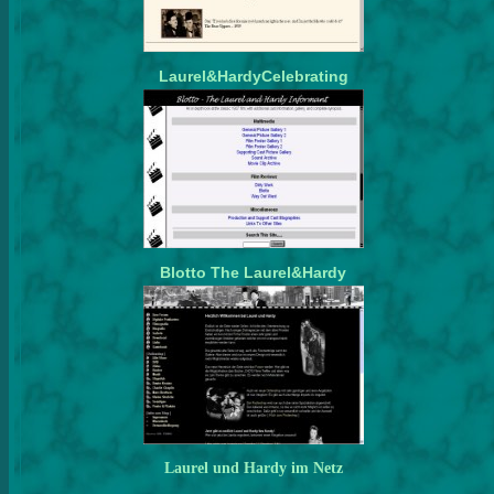
Laurel&HardyCelebrating
Blotto The Laurel&Hardy
Laurel und Hardy im Netz