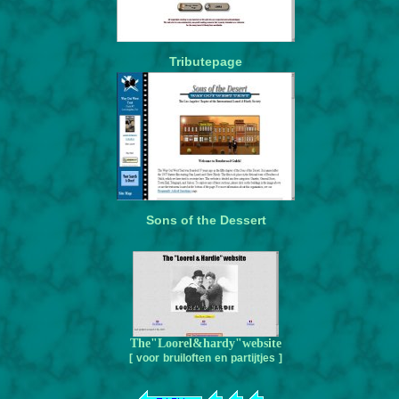
Tributepage
Sons of the Dessert
The"Loorel&hardy"website
[ voor bruiloften en partijtjes ]