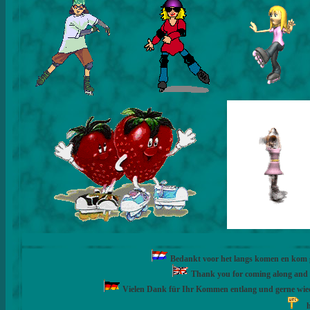
Bedankt voor het langs komen en kom ge
Thank you for coming along and fe
Vielen Dank für Ihr Kommen entlang und gerne wie
h