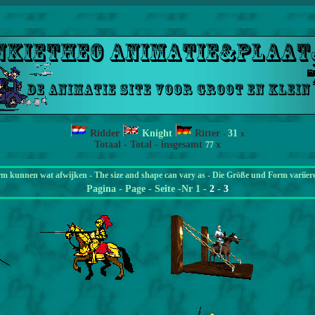
Ridder
Knight
Ritter
31
-
x
Totaal - Total - insgesamt
x
77
rm kunnen wat afwijken - The size and shape can vary as - Die Größe und Form variier
Pagina
- Page - Seite -Nr 1 -
2
-
3