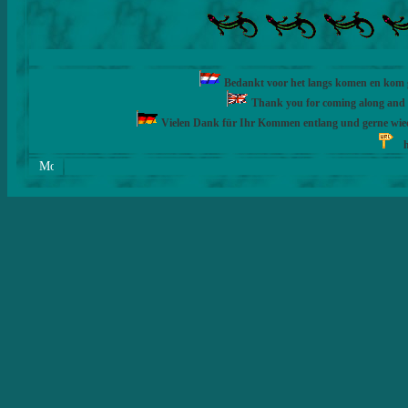
Bedankt voor het langs komen en kom ge
Thank you for coming along and fe
Vielen Dank für Ihr Kommen entlang und gerne wie
h