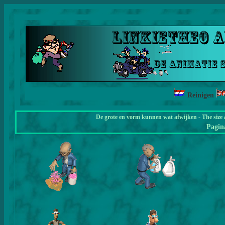
Reinigen
De grote en vorm kunnen wat afwijken - The size 
Pagi