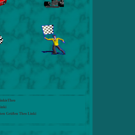
LinkieTheo
inki
chen Grüßen Theo Linki