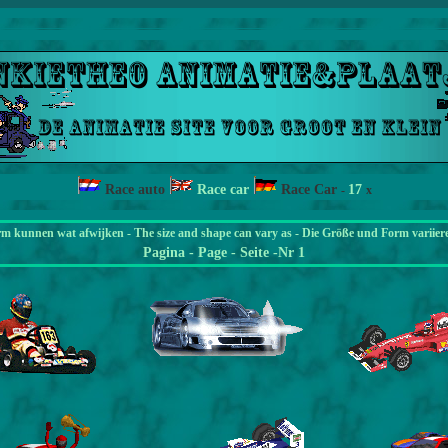
Race auto
Race car
Race Car
17
-
x
rm kunnen wat afwijken - The size and shape can vary as - Die Größe und Form variier
Pagina
- Page - Seite -Nr 1