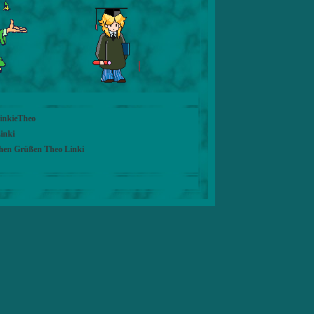
LinkieTheo
inki
chen Grüßen Theo Linki