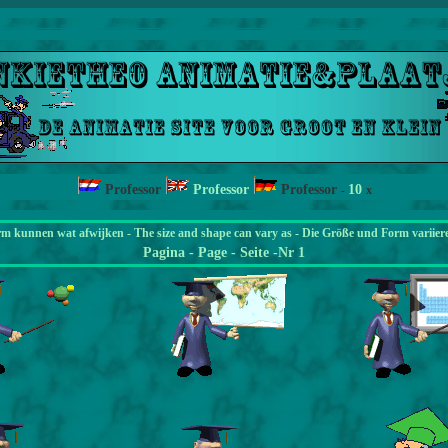
Professor
Professor
Professor
10
-
x
rm kunnen wat afwijken - The size and shape can vary as - Die Größe und Form variier
Pagina
- Page - Seite -Nr 1