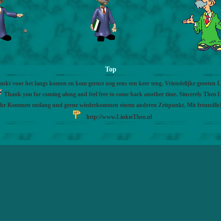
Top
nkt voor het langs komen en kom gerust nog eens een keer teug. Vriendelijke groeten 
Thank you for coming along and feel free to come back another time. Sincerely Theo L
Ihr Kommen entlang und gerne wiederkommen einem anderen Zeitpunkt. Mit freundli
http://www.LinkieTheo.nl