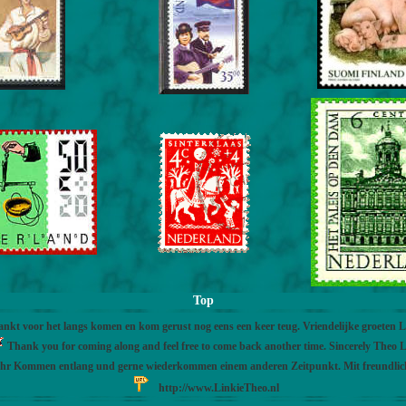
Top
nkt voor het langs komen en kom gerust nog eens een keer teug. Vriendelijke groeten 
Thank you for coming along and feel free to come back another time. Sincerely Theo L
Ihr Kommen entlang und gerne wiederkommen einem anderen Zeitpunkt. Mit freundli
http://www.LinkieTheo.nl