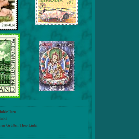
LinkieTheo
inki
chen Grüßen Theo Linki