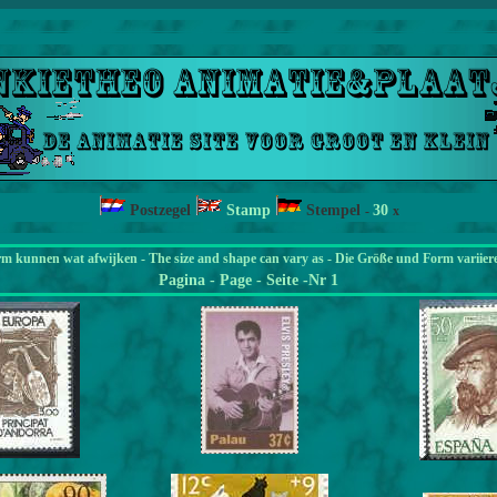
Postzegel
Stamp
Stempel
30
-
x
rm kunnen wat afwijken - The size and shape can vary as - Die Größe und Form variier
Pagina
- Page - Seite -Nr 1