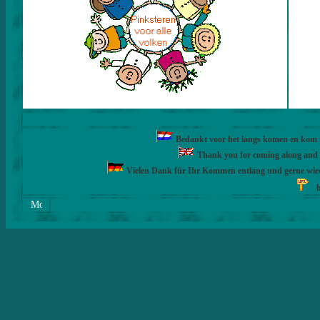
Bedankt voor het langs komen en kom ge
Thank you for coming along and fe
Vielen Dank für Ihr Kommen entlang und gerne wie
h