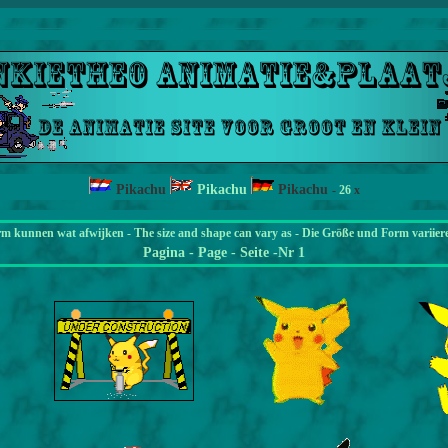
Pikachu
Pikachu
Pikachu
-
26
x
rm kunnen wat afwijken - The size and shape can vary as - Die Größe und Form variier
Pagina
- Page - Seite -Nr 1