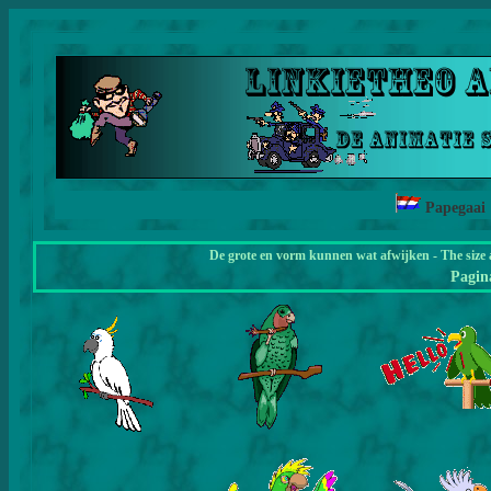
Papegaai
De grote en vorm kunnen wat afwijken - The size 
Pagi