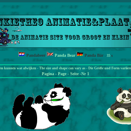
Pandabeer
Panda Bear
Panda Bär
-
35
x
rm kunnen wat afwijken - The size and shape can vary as - Die Größe und Form variier
Pagina
- Page - Seite -Nr 1