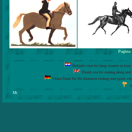
Pagina
Bedankt voor het langs komen en kom ge
Thank you for coming along and fe
Vielen Dank für Ihr Kommen entlang und gerne wie
h