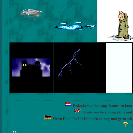
Bedankt voor het langs komen en kom ge
Thank you for coming along and fe
Vielen Dank für Ihr Kommen entlang und gerne wie
h