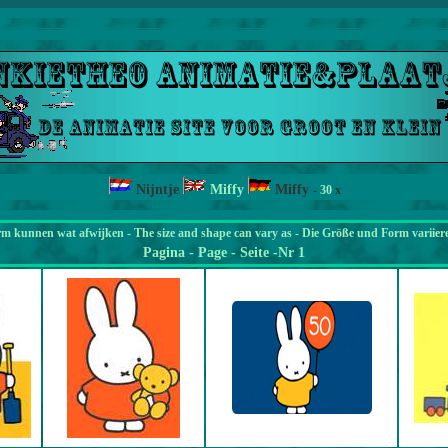
Nijntje
Miffy
Miffy
-
30
x
rm kunnen wat afwijken - The size and shape can vary as - Die Größe und Form variier
Pagina
- Page - Seite -Nr 1