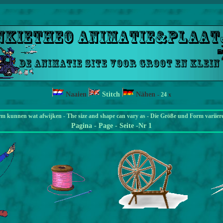
Naaien
Stitch
Nähen
-
24
x
rm kunnen wat afwijken - The size and shape can vary as - Die Größe und Form variier
Pagina
- Page - Seite -Nr 1