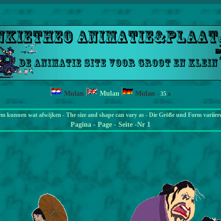
Mulan
Mulan
Mulan
-
35
x
rm kunnen wat afwijken - The size and shape can vary as - Die Größe und Form variier
Pagina
- Page - Seite -Nr 1