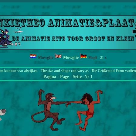
Mowglie
Mowglie
Mogli
-
21
x
rm kunnen wat afwijken - The size and shape can vary as - Die Größe und Form variier
Pagina
- Page - Seite -Nr 1