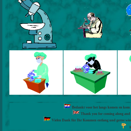
Bedankt voor het langs komen en kom ge
Thank you for coming along and fe
Vielen Dank für Ihr Kommen entlang und gerne wie
h