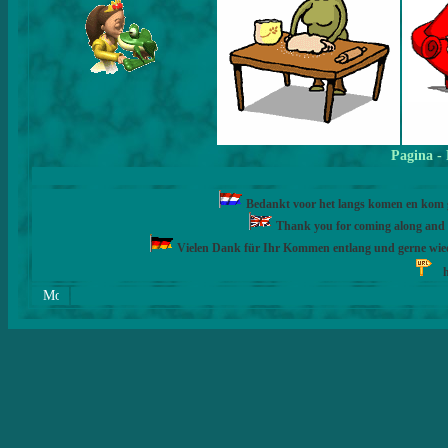
Pagina
-
Bedankt voor het langs komen en kom ge
Thank you for coming along and fe
Vielen Dank für Ihr Kommen entlang und gerne wie
h