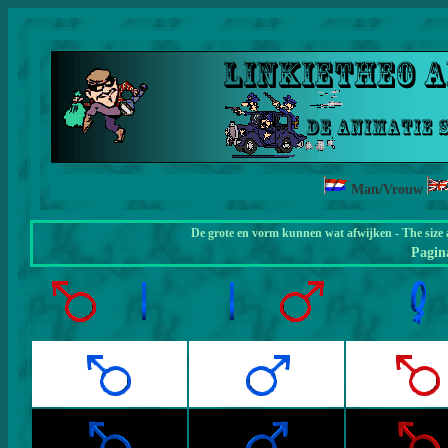
Man/Vrouw
De grote en vorm kunnen wat afwijken - The size 
Pagi