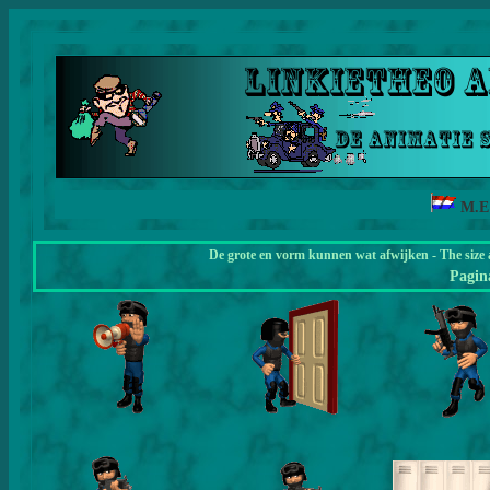
M.E
De grote en vorm kunnen wat afwijken - The size 
Pagi