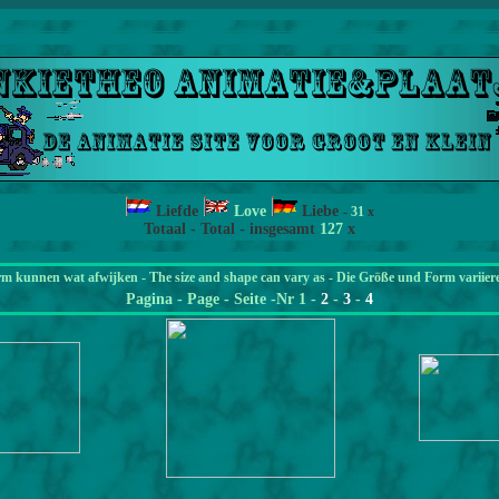
Liefde
Love
Liebe
-
31
x
Totaal - Total - insgesamt
127
x
rm kunnen wat afwijken - The size and shape can vary as - Die Größe und Form variier
Pagina
- Page - Seite -Nr 1 -
2
-
3
-
4