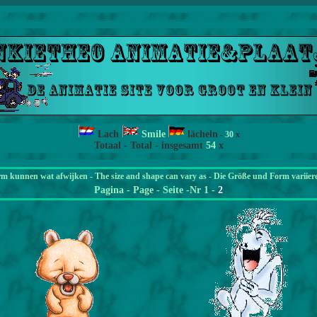
Lach
Smile
lächeln
-
30
x
Totaal - Total - insgesamt
54
x
rm kunnen wat afwijken - The size and shape can vary as - Die Größe und Form variier
Pagina
- Page - Seite -Nr 1 -
2