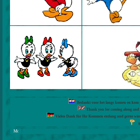
Bedankt voor het langs komen en kom ge
Thank you for coming along and fe
Vielen Dank für Ihr Kommen entlang und gerne wie
h