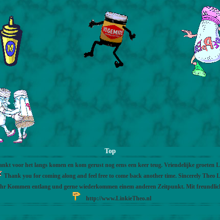
Top
nkt voor het langs komen en kom gerust nog eens een keer teug. Vriendelijke groeten 
Thank you for coming along and feel free to come back another time. Sincerely Theo L
Ihr Kommen entlang und gerne wiederkommen einem anderen Zeitpunkt. Mit freundli
http://www.LinkieTheo.nl