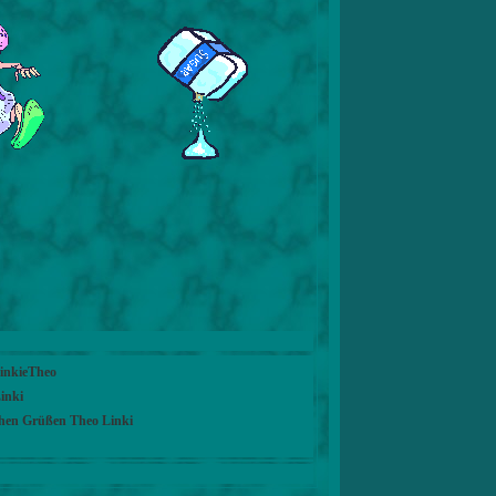
LinkieTheo
inki
chen Grüßen Theo Linki