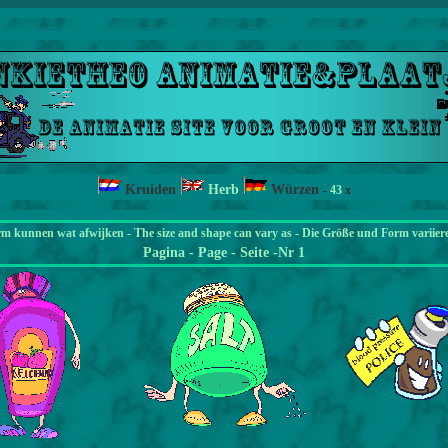
Kruiden
Herb
Würzen
-
43
x
rm kunnen wat afwijken - The size and shape can vary as - Die Größe und Form variier
Pagina
- Page - Seite -Nr 1