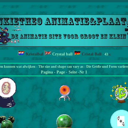
Kristalbal
Crystal ball
Cristal Ball
-
43
x
rm kunnen wat afwijken - The size and shape can vary as - Die Größe und Form variier
Pagina
- Page - Seite -Nr 1