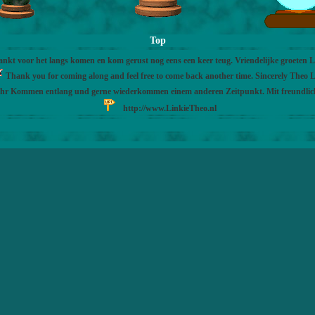
Top
nkt voor het langs komen en kom gerust nog eens een keer teug. Vriendelijke groeten 
Thank you for coming along and feel free to come back another time. Sincerely Theo L
Ihr Kommen entlang und gerne wiederkommen einem anderen Zeitpunkt. Mit freundli
http://www.LinkieTheo.nl