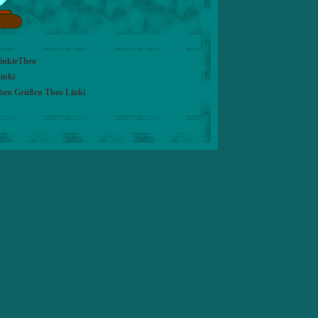
LinkieTheo
inki
chen Grüßen Theo Linki