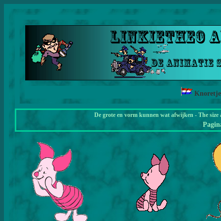
Knoretj
De grote en vorm kunnen wat afwijken - The size 
Pagi