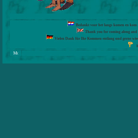
Bedankt voor het langs komen en kom ge
Thank you for coming along and fe
Vielen Dank für Ihr Kommen entlang und gerne wie
h