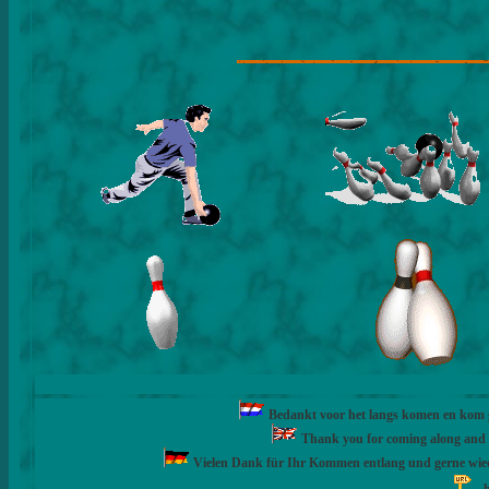
Bedankt voor het langs komen en kom ge
Thank you for coming along and fe
Vielen Dank für Ihr Kommen entlang und gerne wie