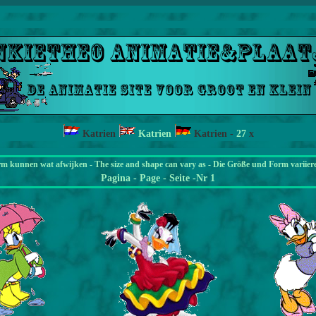
Katrien
Katrien
Katrien
-
27
x
rm kunnen wat afwijken - The size and shape can vary as - Die Größe und Form variier
Pagina
- Page - Seite -Nr 1