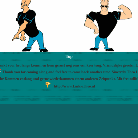
Top
nkt voor het langs komen en kom gerust nog eens een keer teug. Vriendelijke groeten 
Thank you for coming along and feel free to come back another time. Sincerely Theo L
Ihr Kommen entlang und gerne wiederkommen einem anderen Zeitpunkt. Mit freundli
http://www.LinkieTheo.nl