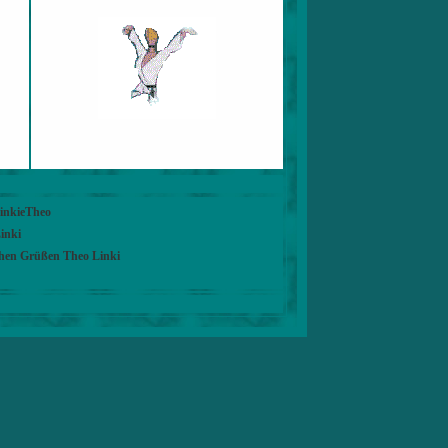
LinkieTheo
inki
chen Grüßen Theo Linki