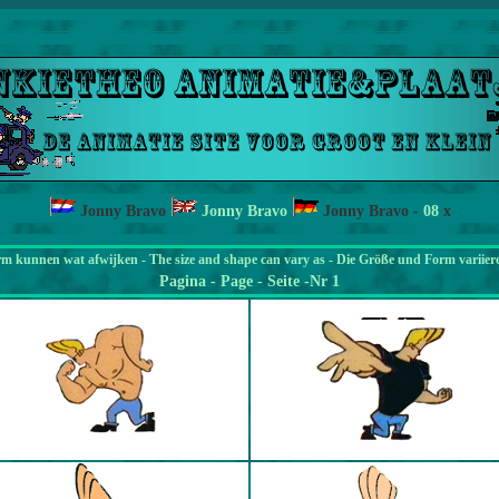
Jonny Bravo
Jonny Bravo
Jonny Bravo
-
08
x
rm kunnen wat afwijken - The size and shape can vary as - Die Größe und Form variier
Pagina
- Page - Seite -Nr 1