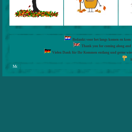
Bedankt voor het langs komen en kom ge
Thank you for coming along and fe
Vielen Dank für Ihr Kommen entlang und gerne wie
h