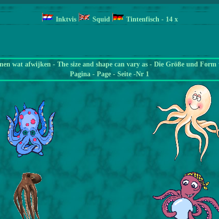
Inktvis
Squid
Tintenfisch
- 14
x
en wat afwijken - The size and shape can vary as - Die Größe und Form 
Pagina
- Page - Seite -Nr 1