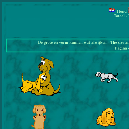
Hond
Totaal -
De grote en vorm kunnen wat afwijken - The size a
Pagina