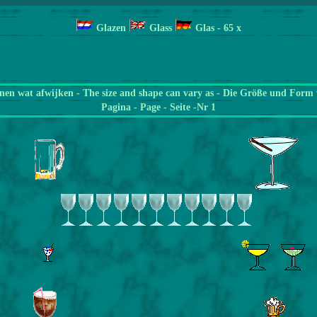
Glazen
Glass
Glas
- 65
x
en wat afwijken - The size and shape can vary as - Die Größe und Form 
Pagina
- Page - Seite -Nr 1