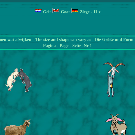
Geit
Goat
Ziege
- 11
x
en wat afwijken - The size and shape can vary as - Die Größe und Form 
Pagina
- Page - Seite -Nr 1