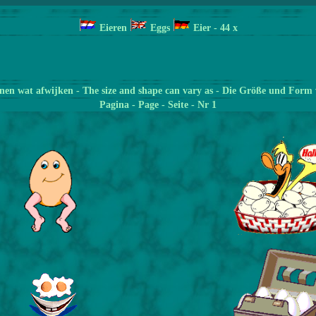
Eieren
Eggs
Eier
- 44
x
en wat afwijken - The size and shape can vary as - Die Größe und Form 
Pagina
- Page - Seite - Nr 1