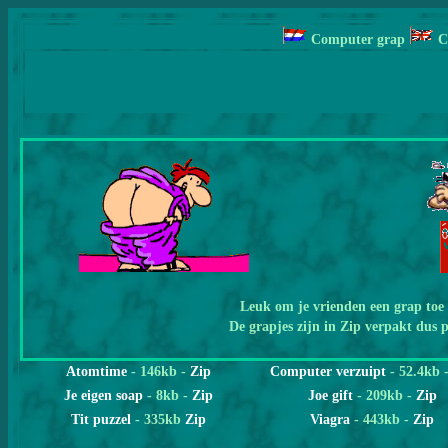
Computer grap
C
i
i
Leuk om je vrienden een grap toe t
De grapjes zijn in Zip verpakt dus p
i
Atomtime
- 146kb -
Zip
Computer verzuipt
- 52.4kb 
Je eigen soap
-
8kb
-
Zip
Joe gift
- 209kb -
Zip
Tit puzzel
- 335kb
Zip
Viagra
- 443kb -
Zip