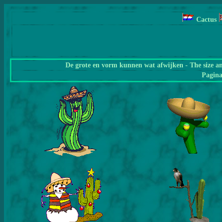
Cactus
De grote en vorm kunnen wat afwijken - The size a
Pagin