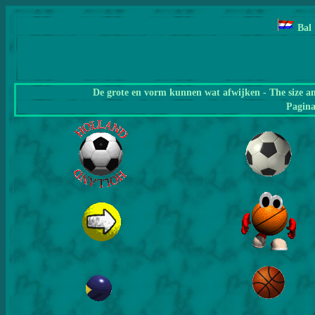
Bal
De grote en vorm kunnen wat afwijken - The size a
Pagin