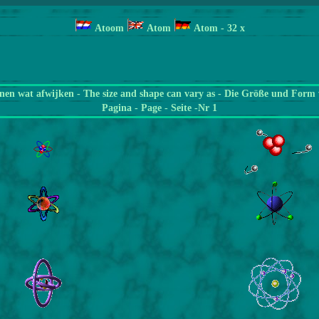
Atoom
Atom
Atom
- 32 x
en wat afwijken - The size and shape can vary as - Die Größe und Form 
Pagina
- Page - Seite -Nr 1