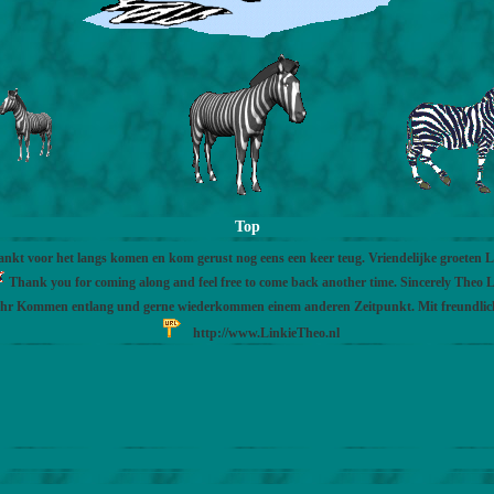
Top
nkt voor het langs komen en kom gerust nog eens een keer teug. Vriendelijke groeten 
Thank you for coming along and feel free to come back another time. Sincerely Theo L
Ihr Kommen entlang und gerne wiederkommen einem anderen Zeitpunkt. Mit freundli
http://www.LinkieTheo.nl