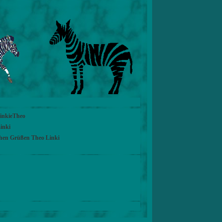
LinkieTheo
inki
chen Grüßen Theo Linki