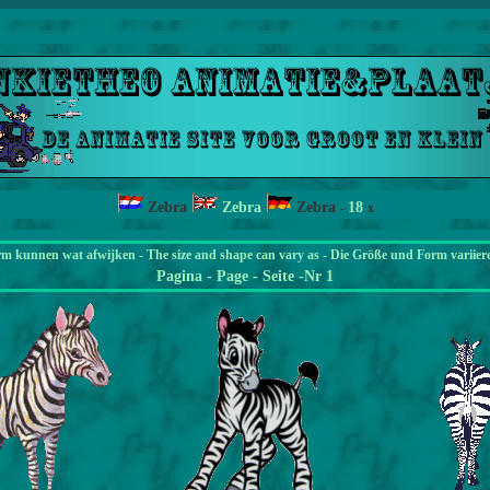
Zebra
Zebra
Zebra
18
-
x
rm kunnen wat afwijken - The size and shape can vary as - Die Größe und Form variier
Pagina
- Page - Seite -Nr 1