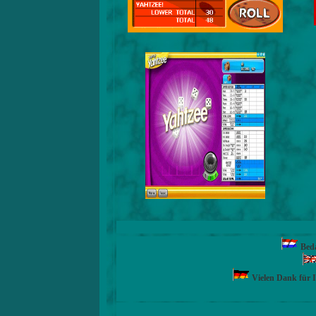
Beda
Vielen Dank für 