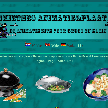
Wokken
Woks
Woks
14
-
x
rm kunnen wat afwijken - The size and shape can vary as - Die Größe und Form variier
Pagina
- Page - Seite -Nr 1