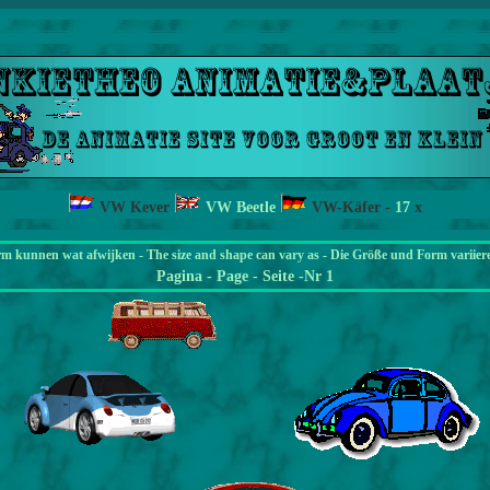
VW Kever
VW Beetle
VW-Käfer
-
17
x
rm kunnen wat afwijken - The size and shape can vary as - Die Größe und Form variier
Pagina
- Page - Seite -Nr 1