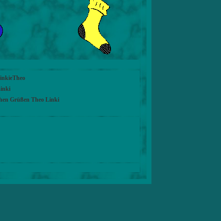
LinkieTheo
inki
chen Grüßen Theo Linki