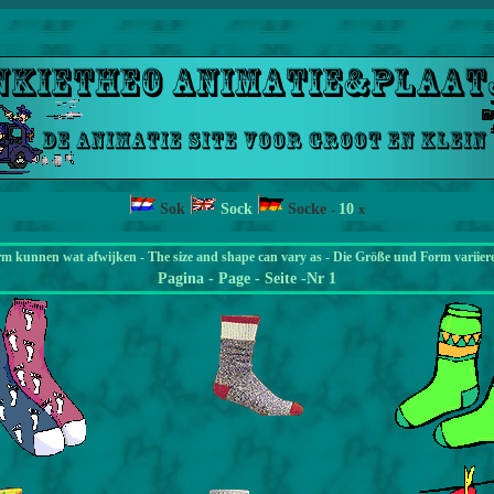
Sok
Sock
Socke
10
-
x
rm kunnen wat afwijken - The size and shape can vary as - Die Größe und Form variier
Pagina
- Page - Seite -Nr 1