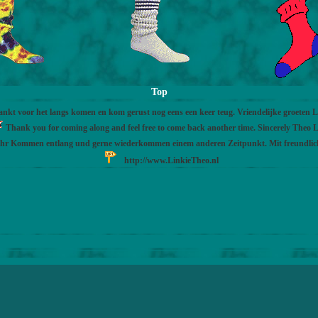
Top
nkt voor het langs komen en kom gerust nog eens een keer teug. Vriendelijke groeten 
Thank you for coming along and feel free to come back another time. Sincerely Theo L
Ihr Kommen entlang und gerne wiederkommen einem anderen Zeitpunkt. Mit freundli
http://www.LinkieTheo.nl