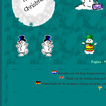
Pagina
- 
Bedankt voor het langs komen en kom ge
Thank you for coming along and fe
Vielen Dank für Ihr Kommen entlang und gerne wie
h