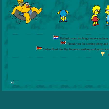
Bedankt voor het langs komen en kom ge
Thank you for coming along and fe
Vielen Dank für Ihr Kommen entlang und gerne wie
h